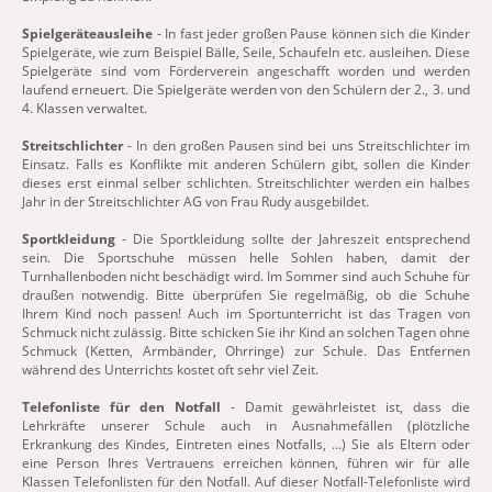
Spielgeräteausleihe
- In fast jeder großen Pause können sich die Kinder
Spielgeräte, wie zum Beispiel Bälle, Seile, Schaufeln etc. ausleihen. Diese
Spielgeräte sind vom Förderverein angeschafft worden und werden
laufend erneuert. Die Spielgeräte werden von den Schülern der 2., 3. und
4. Klassen verwaltet.
Streitschlichter
- In den großen Pausen sind bei uns Streitschlichter im
Einsatz. Falls es Konflikte mit anderen Schülern gibt, sollen die Kinder
dieses erst einmal selber schlichten. Streitschlichter werden ein halbes
Jahr in der Streitschlichter AG von Frau Rudy ausgebildet.
Sportkleidung
- Die Sportkleidung sollte der Jahreszeit entsprechend
sein. Die Sportschuhe müssen helle Sohlen haben, damit der
Turnhallenboden nicht beschädigt wird. Im Sommer sind auch Schuhe für
draußen notwendig. Bitte überprüfen Sie regelmäßig, ob die Schuhe
Ihrem Kind noch passen! Auch im Sportunterricht ist das Tragen von
Schmuck nicht zulässig. Bitte schicken Sie ihr Kind an solchen Tagen ohne
Schmuck (Ketten, Armbänder, Ohrringe) zur Schule. Das Entfernen
während des Unterrichts kostet oft sehr viel Zeit.
Telefonliste für den Notfall
- Damit gewährleistet ist, dass die
Lehrkräfte unserer Schule auch in Ausnahmefällen (plötzliche
Erkrankung des Kindes, Eintreten eines Notfalls, …) Sie als Eltern oder
eine Person Ihres Vertrauens erreichen können, führen wir für alle
Klassen Telefonlisten für den Notfall. Auf dieser Notfall-Telefonliste wird