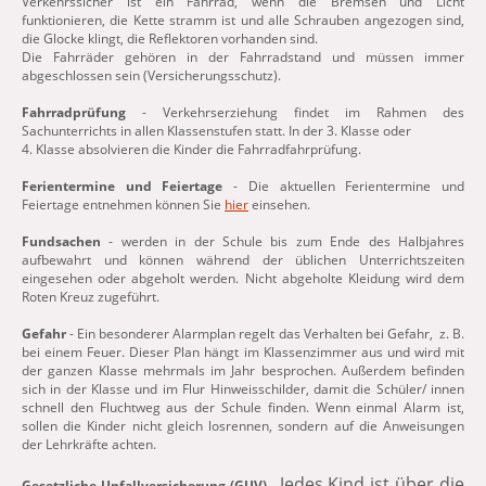
Verkehrssicher ist ein Fahrrad, wenn die Bremsen und Licht
funktionieren, die Kette stramm ist und alle Schrauben angezogen sind,
die Glocke klingt, die Reflektoren vorhanden sind.
Die Fahrräder gehören in der Fahrradstand und müssen immer
abgeschlossen sein (Versicherungsschutz).
Fahrradprüfung
- Verkehrserziehung findet im Rahmen des
Sachunterrichts in allen Klassenstufen statt. In der 3. Klasse oder
4. Klasse absolvieren die Kinder die Fahrradfahrprüfung.
Ferientermine und Feiertage
- Die aktuellen Ferientermine und
Feiertage entnehmen können Sie
hier
einsehen.
Fundsachen
- werden in der Schule bis zum Ende des Halbjahres
aufbewahrt und können während der üblichen Unterrichtszeiten
eingesehen oder abgeholt werden. Nicht abgeholte Kleidung wird dem
Roten Kreuz zugeführt.
Gefahr
- Ein besonderer Alarmplan regelt das Verhalten bei Gefahr, z. B.
bei einem Feuer. Dieser Plan hängt im Klassenzimmer aus und wird mit
der ganzen Klasse mehrmals im Jahr besprochen. Außerdem befinden
sich in der Klasse und im Flur Hinweisschilder, damit die Schüler/ innen
schnell den Fluchtweg aus der Schule finden. Wenn einmal Alarm ist,
sollen die Kinder nicht gleich losrennen, sondern auf die Anweisungen
der Lehrkräfte achten.
Jedes Kind ist über die
Gesetzliche Unfallversicherung (GUV)
-