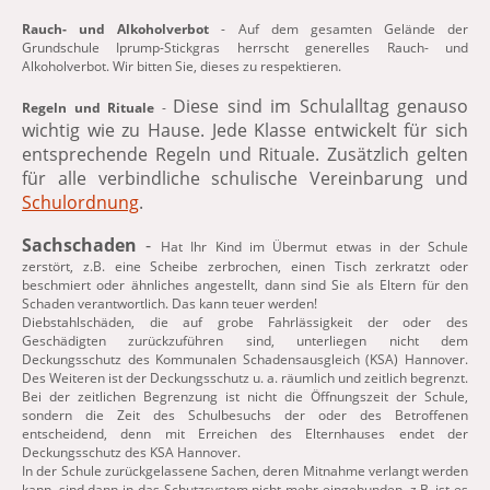
Rauch- und Alkoholverbot
- Auf dem gesamten Gelände der
Grundschule Iprump-Stickgras herrscht generelles Rauch- und
Alkoholverbot. Wir bitten Sie, dieses zu respektieren.
Diese sind im Schulalltag genauso
Regeln und Rituale
-
wichtig wie zu Hause. Jede Klasse entwickelt für sich
entsprechende Regeln und Rituale. Zusätzlich gelten
für alle verbindliche schulische Vereinbarung und
Schulordnung
.
Sachschaden
-
Hat Ihr Kind im Übermut etwas in der Schule
zerstört, z.B. eine Scheibe zerbrochen, einen Tisch zerkratzt oder
beschmiert oder ähnliches angestellt, dann sind Sie als Eltern für den
Schaden verantwortlich. Das kann teuer werden!
Diebstahlschäden, die auf grobe Fahrlässigkeit der oder des
Geschädigten zurückzuführen sind, unterliegen nicht dem
Deckungsschutz des Kommunalen Schadensausgleich (KSA) Hannover.
Des Weiteren ist der Deckungsschutz u. a. räumlich und zeitlich begrenzt.
Bei der zeitlichen Begrenzung ist nicht die Öffnungszeit der Schule,
sondern die Zeit des Schulbesuchs der oder des Betroffenen
entscheidend, denn mit Erreichen des Elternhauses endet der
Deckungsschutz des KSA Hannover.
In der Schule zurückgelassene Sachen, deren Mitnahme verlangt werden
kann, sind dann in das Schutzsystem nicht mehr eingebunden, z.B. ist es