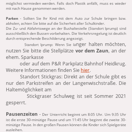
möglichst vermieden werden. Falls doch Plastik anfällt, muss es wieder
mit nach Hause genommen werden.
Parken
- Sollten Sie Ihr Kind mit dem Auto zur Schule bringen bzw.
abholen, achten Sie bitte auf die Sicherheit aller Schulkinder.
Die Zu- und Abfahrtswege an der Bushaltestelle (Standort Iprump) sind
ausschließlich den Bussen vorbehalten. Die Verkehrsregelung ist deutlich
durch entsprechende Beschilderung angezeigt.
nger halten möchten,
Standort Iprump: Wenn Sie lä
nutzen Sie bitte die Stellplätze
vor dem Zaun
, an der
ehem. Sparkasse
oder auf dem P&R Parkplatz Bahnhof Heidkrug.
Weitere Informationen finden Sie
hier
.
Standort Stickgras: Direkt an der Schule gibt es
nur den Parkstreifen an der Langenwischstraße. Die
Haltemöglichkeit am
Stickgraser Schulweg ist seit Sommer 2021
gesperrt.
Pausenzeiten
-
Der Unterricht beginnt um 8:05 Uhr. Um 9:35 Uhr
ist die erste 30-minütige Pause und um 11:45 Uhr beginnt die zweite 30-
minütige Pause. In den großen Pausen können die Kinder sich Spielgeräte
ausleihen.