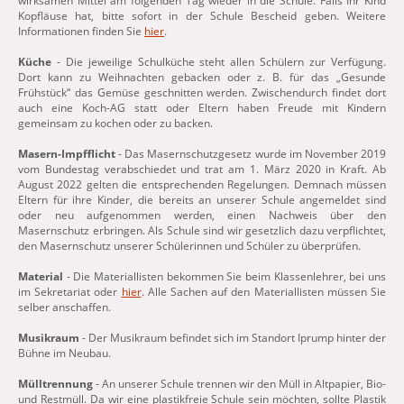
wirksamen Mittel am folgenden Tag wieder in die Schule. Falls Ihr Kind
Kopfläuse hat, bitte sofort in der Schule Bescheid geben. Weitere
Informationen finden Sie
hier
.
Küche
- Die jeweilige Schulküche steht allen Schülern zur Verfügung.
Dort kann zu Weihnachten gebacken oder z. B. für das „Gesunde
Frühstück“ das Gemüse geschnitten werden. Zwischendurch findet dort
auch eine Koch-AG statt oder Eltern haben Freude mit Kindern
gemeinsam zu kochen oder zu backen.
Masern-Impfflicht
- Das Masernschutzgesetz wurde im November 2019
vom Bundestag verabschiedet und trat am 1. März 2020 in Kraft. Ab
August 2022 gelten die entsprechenden Regelungen. Demnach müssen
Eltern für ihre Kinder, die bereits an unserer Schule angemeldet sind
oder neu aufgenommen werden, einen Nachweis über den
Masernschutz erbringen. Als Schule sind wir gesetzlich dazu verpflichtet,
den Masernschutz unserer Schülerinnen und Schüler zu überprüfen.
Material
- Die Materiallisten bekommen Sie beim Klassenlehrer, bei uns
im Sekretariat oder
hier
. Alle Sachen auf den Materiallisten müssen Sie
selber anschaffen.
Musikraum
- Der Musikraum befindet sich im Standort Iprump hinter der
Bühne im Neubau.
Mülltrennung
- An unserer Schule trennen wir den Müll in Altpapier, Bio-
und Restmüll. Da wir eine plastikfreie Schule sein möchten, sollte Plastik