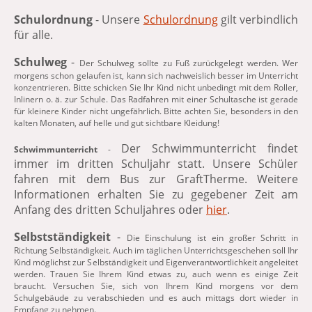
Schulordnung
- Unsere
Schulordnung
gilt verbindlich
für alle.
Schulweg
-
Der Schulweg sollte zu Fuß zurückgelegt werden. Wer
morgens schon gelaufen ist, kann sich nachweislich besser im Unterricht
konzentrieren. Bitte schicken Sie Ihr Kind nicht unbedingt mit dem Roller,
Inlinern o. ä. zur Schule. Das Radfahren mit einer Schultasche ist gerade
für kleinere Kinder nicht ungefährlich. Bitte achten Sie, besonders in den
kalten Monaten, auf helle und gut sichtbare Kleidung!
Der Schwimmunterricht findet
Schwimmunterricht
-
immer im dritten Schuljahr statt. Unsere Schüler
fahren mit dem Bus zur GraftTherme. Weitere
Informationen erhalten Sie zu gegebener Zeit am
Anfang des dritten Schuljahres oder
hier
.
Selbstständigkeit
-
Die Einschulung ist ein großer Schritt in
Richtung Selbständigkeit. Auch im täglichen Unterrichtsgeschehen soll Ihr
Kind möglichst zur Selbständigkeit und Eigenverantwortlichkeit angeleitet
werden. Trauen Sie Ihrem Kind etwas zu, auch wenn es einige Zeit
braucht. Versuchen Sie, sich von Ihrem Kind morgens vor dem
Schulgebäude zu verabschieden und es auch mittags dort wieder in
Empfang zu nehmen.