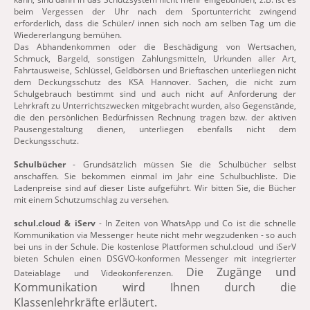
beim Vergessen der Uhr nach dem Sportunterricht zwingend
erforderlich, dass die Schüler/ innen sich noch am selben Tag um die
Wiedererlangung bemühen.
Das Abhandenkommen oder die Beschädigung von Wertsachen,
Schmuck, Bargeld, sonstigen Zahlungsmitteln, Urkunden aller Art,
Fahrtausweise, Schlüssel, Geldbörsen und Brieftaschen unterliegen nicht
dem Deckungsschutz des KSA Hannover. Sachen, die nicht zum
Schulgebrauch bestimmt sind und auch nicht auf Anforderung der
Lehrkraft zu Unterrichtszwecken mitgebracht wurden, also Gegenstände,
die den persönlichen Bedürfnissen Rechnung tragen bzw. der aktiven
Pausengestaltung dienen, unterliegen ebenfalls nicht dem
Deckungsschutz.
Schulbücher
- Grundsätzlich müssen Sie die Schulbücher selbst
anschaffen. Sie bekommen einmal im Jahr eine Schulbuchliste. Die
Ladenpreise sind auf dieser Liste aufgeführt. Wir bitten Sie, die Bücher
mit einem Schutzumschlag zu versehen.
schul.cloud & iServ
- In Zeiten von WhatsApp und Co ist die schnelle
Kommunikation via Messenger heute nicht mehr wegzudenken - so auch
bei uns in der Schule. Die kostenlose Plattformen schul.cloud und iSerV
bieten Schulen einen DSGVO-konformen Messenger mit integrierter
Die Zugänge und
Dateiablage und Videokonferenzen.
Kommunikation wird Ihnen durch die
Klassenlehrkräfte erläutert.