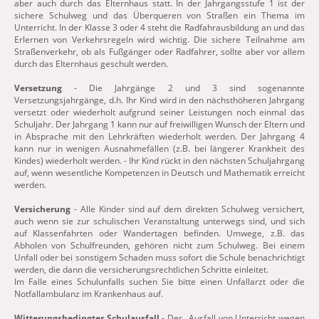
aber auch durch das Elternhaus statt. In der Jahrgangsstufe 1 ist der
sichere Schulweg und das Überqueren von Straßen ein Thema im
Unterricht. In der Klasse 3 oder 4 steht die Radfahrausbildung an und das
Erlernen von Verkehrsregeln wird wichtig. Die sichere Teilnahme am
Straßenverkehr, ob als Fußgänger oder Radfahrer, sollte aber vor allem
durch das Elternhaus geschult werden.
Versetzung
- Die Jahrgänge 2 und 3 sind sogenannte
Versetzungsjahrgänge, d.h. Ihr Kind wird in den nächsthöheren Jahrgang
versetzt oder wiederholt aufgrund seiner Leistungen noch einmal das
Schuljahr. Der Jahrgang 1 kann nur auf freiwilligen Wunsch der Eltern und
in Absprache mit den Lehrkräften wiederholt werden. Der Jahrgang 4
kann nur in wenigen Ausnahmefällen (z.B. bei längerer Krankheit des
Kindes) wiederholt werden. - Ihr Kind rückt in den nächsten Schuljahrgang
auf, wenn wesentliche Kompetenzen in Deutsch und Mathematik erreicht
werden.
Versicherung
- Alle Kinder sind auf dem direkten Schulweg versichert,
auch wenn sie zur schulischen Veranstaltung unterwegs sind, und sich
auf Klassenfahrten oder Wandertagen befinden. Umwege, z.B. das
Abholen von Schulfreunden, gehören nicht zum Schulweg. Bei einem
Unfall oder bei sonstigem Schaden muss sofort die Schule benachrichtigt
werden, die dann die versicherungsrechtlichen Schritte einleitet.
Im Falle eines Schulunfalls suchen Sie bitte einen Unfallarzt oder die
Notfallambulanz im Krankenhaus auf.
Witterungsbedingter Schulausfall
- Der „Ausfall von Unterricht wegen