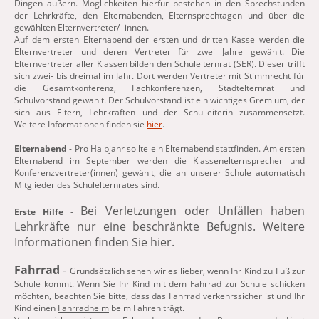
Dingen äußern. Möglichkeiten hierfür bestehen in den Sprechstunden
der Lehrkräfte, den Elternabenden, Elternsprechtagen und über die
gewählten Elternvertreter/ -innen.
Auf dem ersten Elternabend der ersten und dritten Kasse werden die
Elternvertreter und deren Vertreter für zwei Jahre gewählt. Die
Elternvertreter aller Klassen bilden den Schulelternrat (SER). Dieser trifft
sich zwei- bis dreimal im Jahr. Dort werden Vertreter mit Stimmrecht für
die Gesamtkonferenz, Fachkonferenzen, Stadtelternrat und
Schulvorstand gewählt. Der Schulvorstand ist ein wichtiges Gremium, der
sich aus Eltern, Lehrkräften und der Schulleiterin zusammensetzt.
Weitere Informationen finden sie
hier
.
Elternabend
- Pro Halbjahr sollte ein Elternabend stattfinden. Am ersten
Elternabend im September werden die Klassenelternsprecher und
Konferenzvertreter(innen) gewählt, die an unserer Schule automatisch
Mitglieder des Schulelternrates sind.
Bei Verletzungen oder Unfällen haben
Erste Hilfe
-
Lehrkräfte nur eine beschränkte Befugnis. Weitere
Informationen finden Sie hier.
Fahrrad
-
Grundsätzlich sehen wir es lieber, wenn Ihr Kind zu Fuß zur
Schule kommt. Wenn Sie Ihr Kind mit dem Fahrrad zur Schule schicken
möchten, beachten Sie bitte, dass das Fahrrad
verkehrssicher
ist und Ihr
Kind einen
Fahrradhelm
beim Fahren trägt.