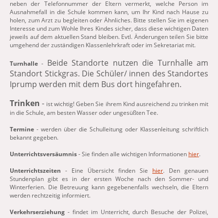
neben der Telefonnummer der Eltern vermerkt, welche Person im
Ausnahmefall in die Schule kommen kann, um Ihr Kind nach Hause zu
holen, zum Arzt zu begleiten oder Ähnliches. Bitte stellen Sie im eigenen
Interesse und zum Wohle Ihres Kindes sicher, dass diese wichtigen Daten
jeweils auf dem aktuellen Stand bleiben. Evtl. Änderungen teilen Sie bitte
umgehend der zuständigen Klassenlehrkraft oder im Sekretariat mit.
Beide Standorte nutzen die Turnhalle am
Turnhalle
-
Standort Stickgras. Die Schüler/ innen des Standortes
Iprump werden mit dem Bus dort hingefahren.
Trinken
-
ist wichtig! Geben Sie ihrem Kind ausreichend zu trinken mit
in die Schule, am besten Wasser oder ungesüßten Tee.
Termine
- werden über die Schulleitung oder Klassenleitung schriftlich
bekannt gegeben.
Unterrichtsversäumnis
- Sie finden alle wichtigen Informationen
hier
.
Unterrichtszeiten
- Eine Übersicht finden Sie
hier
. Den genauen
Stundenplan gibt es in der ersten Woche nach den Sommer- und
Winterferien. Die Betreuung kann gegebenenfalls wechseln, die Eltern
werden rechtzeitig informiert.
Verkehrserziehung
- findet im Unterricht, durch Besuche der Polizei,