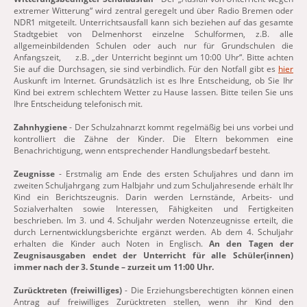
extremer Witterung“ wird zentral geregelt und über Radio Bremen oder
NDR1 mitgeteilt. Unterrichtsausfall kann sich beziehen auf das gesamte
Stadtgebiet von Delmenhorst einzelne Schulformen, z.B. alle
allgemeinbildenden Schulen oder auch nur für Grundschulen die
Anfangszeit, z.B. „der Unterricht beginnt um 10:00 Uhr“. Bitte achten
Sie auf die Durchsagen, sie sind verbindlich. Für den Notfall gibt es
hier
Auskunft im Internet. Grundsätzlich ist es Ihre Entscheidung, ob Sie Ihr
Kind bei extrem schlechtem Wetter zu Hause lassen. Bitte teilen Sie uns
Ihre Entscheidung telefonisch mit.
Zahnhygiene
- Der Schulzahnarzt kommt regelmäßig bei uns vorbei und
kontrolliert die Zähne der Kinder. Die Eltern bekommen eine
Benachrichtigung, wenn entsprechender Handlungsbedarf besteht.
Zeugnisse
- Erstmalig am Ende des ersten Schuljahres und dann im
zweiten Schuljahrgang zum Halbjahr und zum Schuljahresende erhält Ihr
Kind ein Berichtszeugnis. Darin werden Lernstände, Arbeits- und
Sozialverhalten sowie Interessen, Fähigkeiten und Fertigkeiten
beschrieben. Im 3. und 4. Schuljahr werden Notenzeugnisse erteilt, die
durch Lernentwicklungsberichte ergänzt werden. Ab dem 4. Schuljahr
erhalten die Kinder auch Noten in Englisch.
An den Tagen der
Zeugnisausgaben endet der Unterricht für alle Schüler(innen)
immer nach der 3. Stunde – zurzeit um 11:00 Uhr.
Zurücktreten (freiwilliges)
- Die Erziehungsberechtigten können einen
Antrag auf freiwilliges Zurücktreten stellen, wenn ihr Kind den